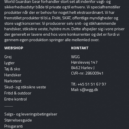
World Guardian Gear forhandler stort set alt indenfor vagt- og
sikkerhedsudstyr både til private og til erhverv. Vi specialfremstiller
produkter når der er behov for noget helt ekstraordinært. Vi har
fremstillet produkter til bl.a. Politi, SKAT, offentlige myndigheder og
store vagt koncerner. Vi producerer selv snit- og stikhæmmende
handsker, stiksikre veste, hylstre m.m. Dette afspejler sig i vore priser
der generelt er lavere end hos vore konkurrenter og det er fordi vi
gennem egen produktion springer alle mellemled over.
WEBSHOP
KONTAKT
Grej
WGG
Hørslevvej 147
Lygter
8462 Harlev J
Tøj & sko
CVR-nr: 28600941
Handsker
Narkotest
Tlf.:
+45 51 51 67 97
Skud- og stiksikre veste
Mail:
s@wgg.dk
Fritid & outdoor
Entre kontrol
Salgs- og leveringsbetingelser
Størrelsesguide
Prisgaranti