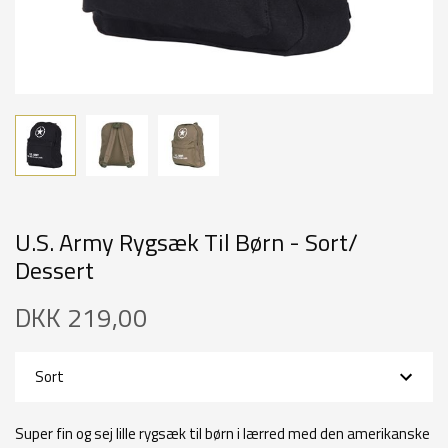
Førstehjælp & Overlevelse
Camouflage
Tools & Knive
Diverse
ENTRE KONTROL
TILBUD
U.S. Army Rygsæk Til Børn - Sort/
INTERIØR
Dessert
DKK
219,00
Sort
Super fin og sej lille rygsæk til børn i lærred med den amerikanske