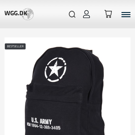
GREJ
LYGTER
BESTSELLER
TØJ & SKO
HANDSKER
NARKOTEST
SKUD- OG STIKSIKRE VESTE
FRITID & OUTDOOR
Reb & Tov
Tasker & Rygsække